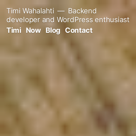
Skip
Timi Wahalahti
Backend
to
developer and WordPress enthusiast
content
Timi
Now
Blog
Contact