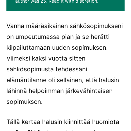
author was 25. Read it with discretion.
etsimässä
Vanha määräaikainen sähkösopimukseni
on umpeutumassa pian ja se herätti
kilpailuttamaan uuden sopimuksen.
Viimeksi kaksi vuotta sitten
sähkösopimusta tehdessäni
elämäntilanne oli sellainen, että halusin
lähinnä helpoimman järkevähintaisen
sopimuksen.
Tällä kertaa halusin kiinnittää huomiota