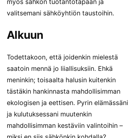
myös sähkön tuotantotapaan ja
valitsemani sähköyhtiön taustoihin.
Alkuun
Todettakoon, että joidenkin mielestä
saatoin mennä jo liiallisuksiin. Ehkä
meninkin; toisaalta halusin kuitenkin
tästäkin hankinnasta mahdollisimman
ekologisen ja eettisen. Pyrin elämässäni
ja kulutuksessani muutenkin
mahdollisimman kestäviin valintoihin –
miksi en siis sähkönkin kohdalla?