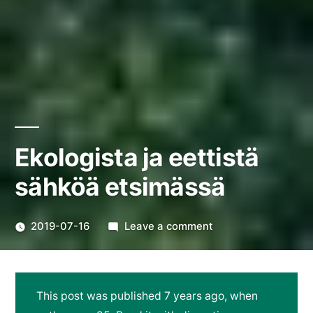
Ekologista ja eettistä
sähköä etsimässä
on
2019-07-16
Leave a comment
Ekologista
ja
eettistä
This post was published 7 years ago, when
sähköä